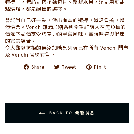
特榛⼦，無論是搭配麵包⽚、新鮮⽔果，還是⽤於甜
點烘焙，都是絕佳的選擇。
嘗試對自己好一點，做出有益的選擇，減輕負擔，增
添快樂。Venchi無添加糖系列希望能讓⼈在無負擔的
情況下盡情享受巧克⼒的豐富⾵味，實現味道與健康
的完美結合。
令⼈難以抗拒的無添加糖系列現已在所有 Venchi ⾨市
及
Venchi 官網有售
。
Share
Tweet
Pin
Share
Tweet
Pin it
on
on
on
Facebook
Twitter
Pinterest
BACK TO 最新消息