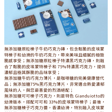
無添加糖原粒榛⼦⽜奶巧克⼒磚
，包含鬆脆的⽪埃蒙
特榛⼦和幼滑的⽜奶巧克⼒，帶來美味且細膩的極致
脆感享受；
無添加糖原粒榛⼦特濃⿊巧克⼒磚
，則融
合了鬆脆的⽪埃蒙特榛⼦和 75%特濃⿊巧克⼒，提供
濃郁且極其酥脆的品味享受；
無添加糖⽜奶巧克⼒薄⽚
，是咖啡糖的完美健康替代
品；
無添加糖75%⿊巧克⼒薄⽚
，⾮常適合熱愛濃郁
⾵味的⼈，與您最喜愛的烈酒絕配；
無添加糖可可榛⼦巧克⼒
，則是特⾊ Gianduiotto的
幼滑版本，搭配可可和 33%的⽪埃蒙特榛⼦；最後，
無添加糖榛⼦巧克⼒醬
，香濃幼滑，特別融⼊⽪埃蒙