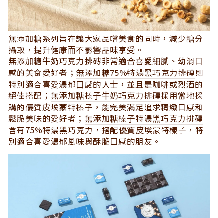
無添加糖系列旨在讓⼤家品嚐美食的同時，減少糖分
攝取，提升健康⽽不影響品味享受。
無添加糖⽜奶巧克⼒排磚
⾮常適合喜愛細膩、幼滑⼝
感的美食愛好者；
無添加糖75%特濃⿊巧克⼒排磚
則
特別適合喜愛濃郁⼝感的⼈⼠，並且是咖啡或烈酒的
絕佳搭配；
無添加糖榛⼦⽜奶巧克⼒排磚
採⽤當地採
購的優質⽪埃蒙特榛⼦，能完美滿⾜追求精緻⼝感和
鬆脆美味的愛好者；
無添加糖榛⼦特濃⿊巧克⼒排磚
含有75%特濃⿊巧克⼒，搭配優質⽪埃蒙特榛⼦，特
別適合喜愛濃郁⾵味與酥脆⼝感的朋友。