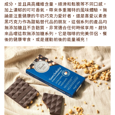
成分，並且具⾼纖維含量。順滑和鬆脆等不同⼝感，
加上濃郁的可可香氣，帶來多重獨特的⾵味體驗。無
論是注重健康的⽜奶巧克⼒愛好者，還是喜愛以素食
⿊巧克⼒作為甜點替代品的朋友，這個系列的產品均
無添加糖且不含麩質，⾮常適合任何時候享⽤。趕快
來品嚐這款無添加糖系列，它是咖啡的完美伴侶、餐
後的健康零食，或是運動前後的能量補充！