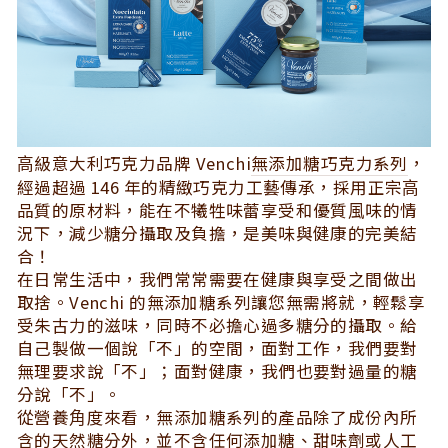
⾼級意⼤利巧克⼒品牌 Venchi
無添加糖巧克⼒系列
，
經過超過 146 年的精緻巧克⼒⼯藝傳承，採⽤正宗⾼
品質的原材料，能在不犧牲味蕾享受和優質⾵味的情
況下，減少糖分攝取及負擔，是美味與健康的完美結
合！
在日常生活中，我們常常需要在健康與享受之間做出
取捨。Venchi 的無添加糖系列讓您無需將就，輕鬆享
受朱古⼒的滋味，同時不必擔心過多糖分的攝取。給
自己製做一個說「不」的空間，面對⼯作，我們要對
無理要求說「不」；面對健康，我們也要對過量的糖
分說「不」。
從營養⾓度來看，無添加糖系列的產品除了成份內所
含的天然糖分外，並不含任何添加糖、甜味劑或⼈⼯