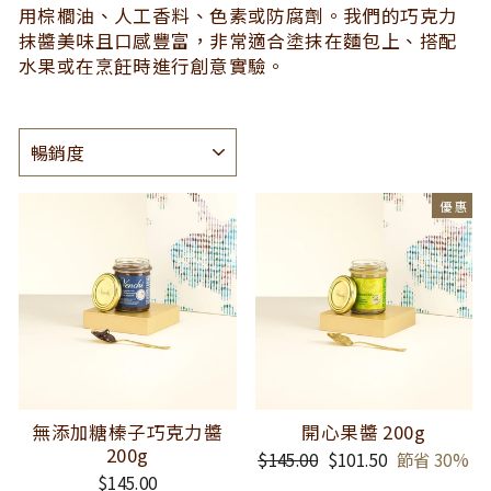
用棕櫚油、人工香料、色素或防腐劑。我們的巧克力
抹醬美味且口感豐富，非常適合塗抹在麵包上、搭配
水果或在烹飪時進行創意實驗。
種
類
優惠
無添加糖榛子巧克力醬
開心果醬 200g
200g
正
$145.00
銷
$101.50
節省 30%
常
售
$145.00