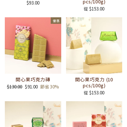
pcs/100g)
$93.00
從 $153.00
優惠
開心果巧克力磚
開心果巧克力 (10
pcs/100g)
正
$130.00
銷
$91.00
節省 30%
常
售
從 $153.00
價
價
格
格