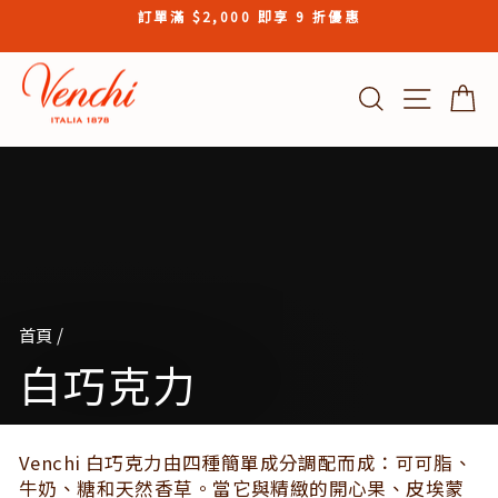
Skip
訂單滿 $2,000 即享 9 折優惠
to
Pause
content
slideshow
搜索結果
Site n
首頁
/
白巧克力
Venchi 白巧克力由四種簡單成分調配而成：可可脂、
牛奶、糖和天然香草。當它與精緻的開心果、皮埃蒙