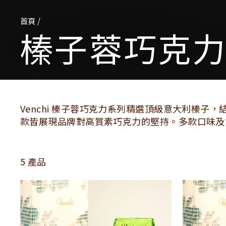
首頁
/
榛子蓉巧克
Venchi 榛子蓉巧克力系列精選頂級意大利榛
款皆展現品牌對高質素巧克力的堅持。多款口味及
5 產品