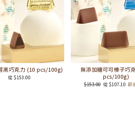
巧克力 (10 pcs/100g)
無添加糖可可榛子巧克力
pcs/100g)
從 $153.00
正
$153.00
銷
從 $107.10
節省
常
售
價
價
格
格