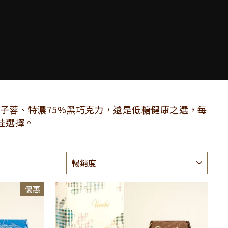
榛子蓉、特濃75%黑巧克力，還是低糖健康之選，每
佳選擇。
種
類
優惠