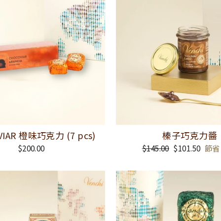
VIAR 橙味巧克力 (7 pcs)
榛子巧克力醬
$200.00
正
$145.00
銷
$101.50
節省
常
售
價
價
格
格