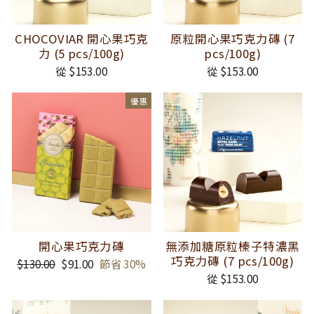
CHOCOVIAR 開心果巧克
原粒開心果巧克力磚 (7
力 (5 pcs/100g)
pcs/100g)
從 $153.00
從 $153.00
優惠
開心果巧克力磚
無添加糖原粒榛子特濃黑
巧克力磚 (7 pcs/100g)
正
$130.00
銷
$91.00
節省 30%
常
售
從 $153.00
價
價
格
格