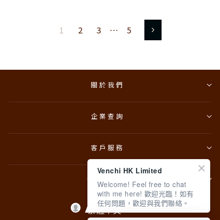
1
2
3
…
5
下
一
頁
關於我們
企業查詢
客戶服務
Venchi HK Limited
條款與政策
Welcome! Feel free to chat
with me here! 歡迎光臨！如有
任何問題，歡迎與我們聯絡。
Language
繁體中文