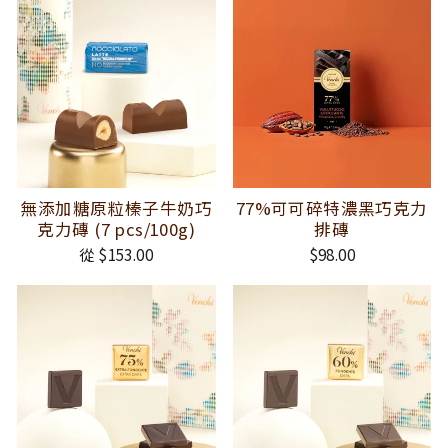
無添加糖原粒榛子牛奶巧
77%可可碎特濃黑巧克力
克力磚 (7 pcs/100g)
排磚
從 $153.00
$98.00