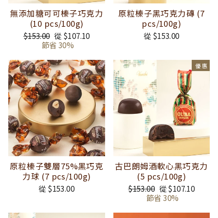
無添加糖可可榛子巧克力
原粒榛子黑巧克力磚 (7
(10 pcs/100g)
pcs/100g)
正
$153.00
銷
從 $107.10
從 $153.00
常
節省 30%
售
價
價
格
格
優惠
原粒榛子雙層75%黑巧克
古巴朗姆酒軟心黑巧克力
力球 (7 pcs/100g)
(5 pcs/100g)
從 $153.00
正
$153.00
銷
從 $107.10
常
節省 30%
售
價
價
格
格